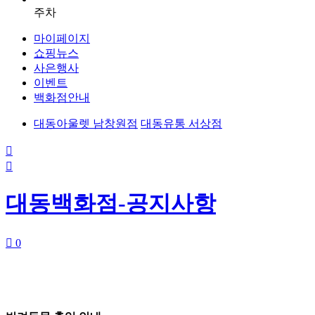
주차
마이페이지
쇼핑뉴스
사은행사
이벤트
백화점안내
대동아울렛 남창원점
대동유통 서상점


대동백화점-공지사항

0