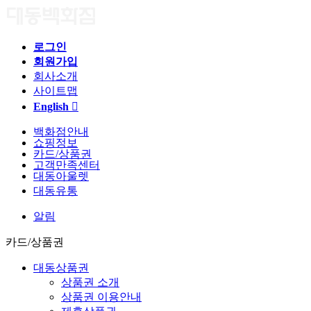
로그인
회원가입
회사소개
사이트맵
English

백화점안내
쇼핑정보
카드/상품권
고객만족센터
대동아울렛
대동유통
알림
카드/상품권
대동상품권
상품권 소개
상품권 이용안내