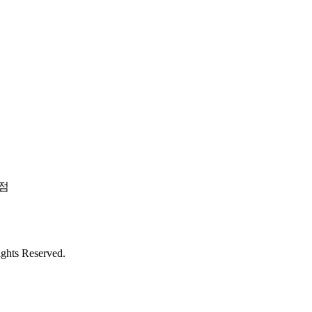
화점
ights Reserved.